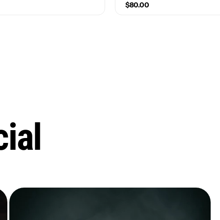
$80.00
mber)
Size(Number)
1.5
2
2.5
3
1
1.5
2
2.5
4
4.5
5
5.5
3.5
4
4.5
5
ial
6