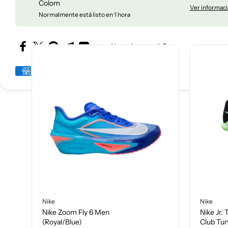
También te pued
Colom
Ver informaci
Normalmente está listo en 1 hora
¿Necesitas ayuda?
Ganarás
180
puntos en esta compra. 🏆
Nike
Nike
Nike Zoom Fly 6 Men
Nike Jr.
(Royal/Blue)
Club Tur