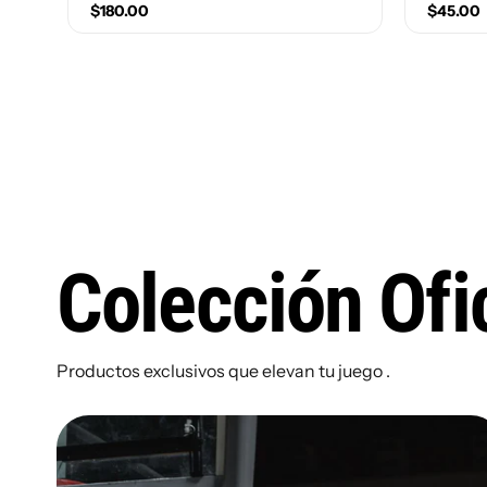
$180.00
$45.00
Size(Number)
10
10.5
11
11.5
Size(Nu
12
9
9.5
1
3.5
Colección Ofic
6
Productos exclusivos que elevan tu juego .