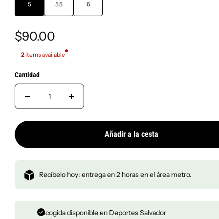
Bad Bunny
5
5.5
6
$90.00
Entrega en 2 horas en el
2
items available
Cantidad
Añadir a la cesta
Recíbelo hoy: entrega en 2 horas en el área metro.
Recogida disponible en
Deportes Salvador