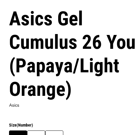
Asics Gel
Description
Cumulus 26 You
Pick-up Rapido y Gratis
(Papaya/Light
Envío Gratis órdenes $1
Orange)
Devolución Fácil y Gratis
Asics
Política de devolución d
Size(Number)