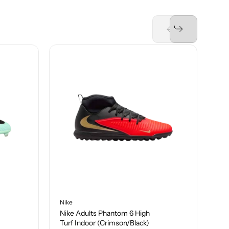
Nike
Nik
Nike Adults Phantom 6 High
Nik
Turf Indoor (Crimson/Black)
11 