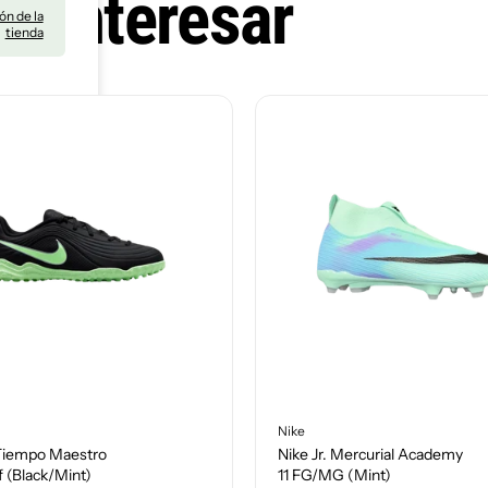
e interesar
ón de la
tienda
Nike
 Tiempo Maestro
Nike Jr. Mercurial Academy
f (Black/Mint)
11 FG/MG (Mint)