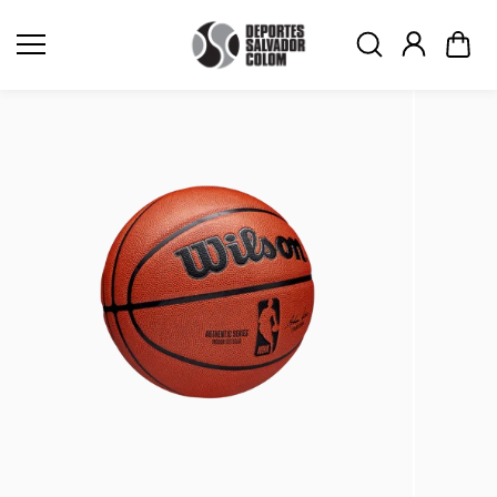
Saltar al
contenid
o