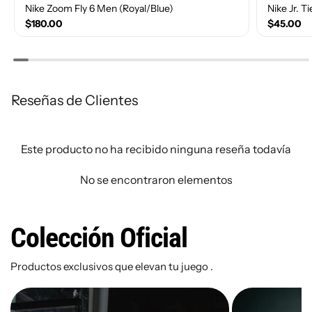
Nike Zoom Fly 6 Men (Royal/Blue)
Nike Jr. 
$180.00
$45.00
Reseñas de Clientes
Size(Number)
Size(Num
10
10.5
11
11.5
12
1
Este producto no ha recibido ninguna reseña todavía
9
9.5
4
No se encontraron elementos
Colección Oficial
Productos exclusivos que elevan tu juego .