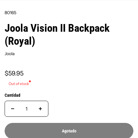
80165
Joola Vision II Backpack
(Royal)
Joola
$59.95
Out of stock
Cantidad
Agotado