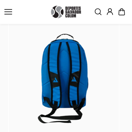
Saltar al
contenid
o