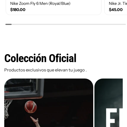
Nike Zoom Fly 6 Men (Royal/Blue)
Nike Jr. 
$180.00
$45.00
Size(Number)
Size(Num
Colección Oficial
10
10.5
11
11.5
12
1
9
9.5
4
Productos exclusivos que elevan tu juego .