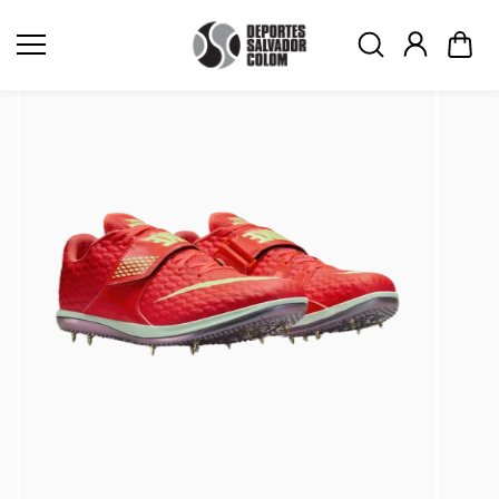
Saltar al
contenid
o