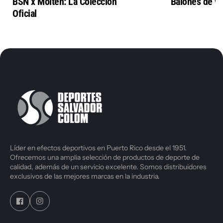
BSN x Molten: La Colección
Balones de vo
Oficial
Líder en efectos deportivos en Puerto Rico desde el 1951.
Ofrecemos una amplia selección de productos de deporte de
calidad, además de un servicio excelente. Somos distribuidores
exclusivos de las mejores marcas en la industria.