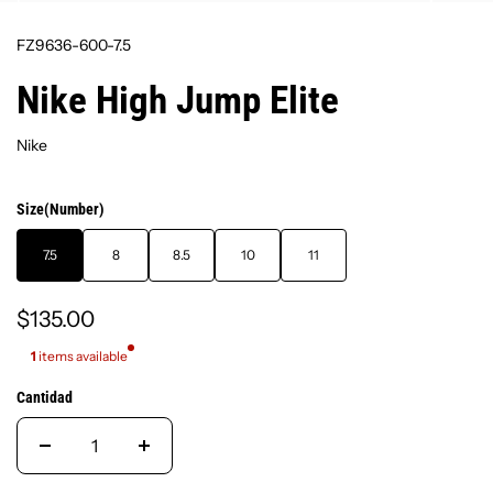
FZ9636-600-7.5
Nike High Jump Elite
Nike
Size(Number)
7.5
8
8.5
10
11
$135.00
1
items available
Cantidad