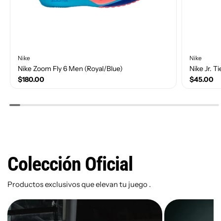
Nike
Nike
Nike Zoom Fly 6 Men (Royal/Blue)
Nike Jr. 
$180.00
$45.00
Size(Number)
Size(Num
Colección Oficial
10
10.5
11
11.5
12
1
9
9.5
4
Productos exclusivos que elevan tu juego .