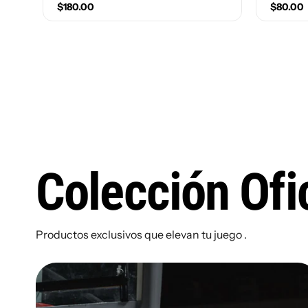
$180.00
$80.00
Size(Number)
10
10.5
11
11.5
Size(Nu
12
9
9.5
1
3.5
Colección Ofic
6
Productos exclusivos que elevan tu juego .