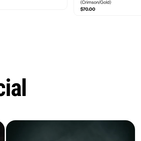
(Crimson/Gold)
$70.00
mber)
Size(Number)
1.5
2
2.5
3
6.5
7
7.5
8
4
4.5
5
5.5
9
9.5
10
10.5
ial
11
11.5
12