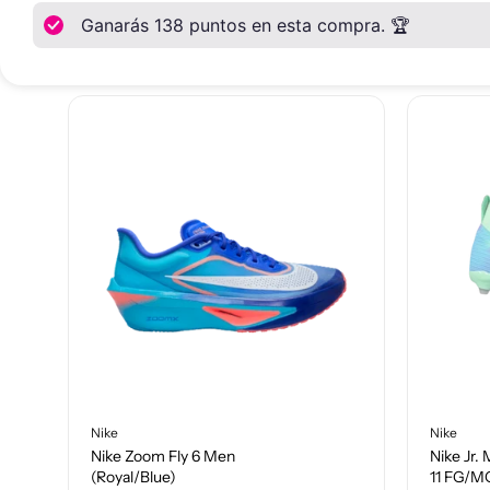
También te pued
Ganarás
138
puntos en esta compra. 🏆
Nike
Nike
Nike Zoom Fly 6 Men
Nike Jr.
(Royal/Blue)
11 FG/M