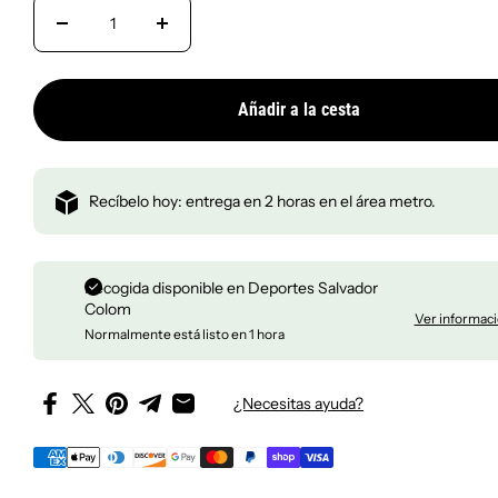
Bad Bunny
Entrega en 2 horas en el
Añadir a la cesta
Recíbelo hoy: entrega en 2 horas en el área metro.
Recogida disponible en
Deportes Salvador
Colom
Ver informaci
Normalmente está listo en 1 hora
¿Necesitas ayuda?