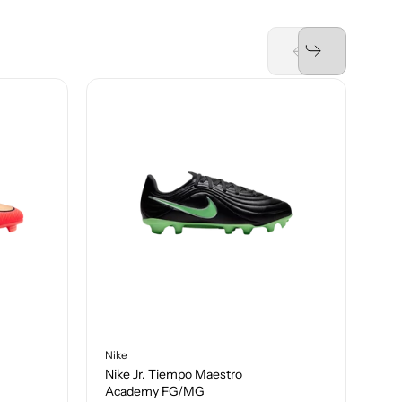
Nike
Nik
Nike Jr. Tiempo Maestro
Nik
Academy FG/MG
Ra