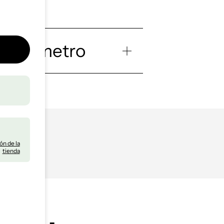
 área metro
ón de la
tienda