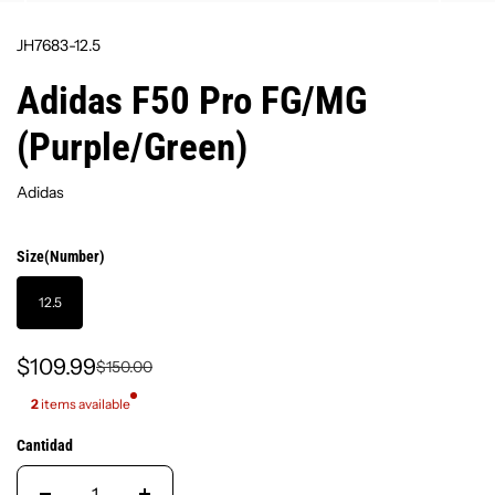
JH7683-12.5
Adidas F50 Pro FG/MG
(Purple/Green)
Adidas
Size(Number)
12.5
$109.99
$150.00
2
items available
Cantidad