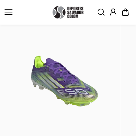
Saltar al
contenid
o