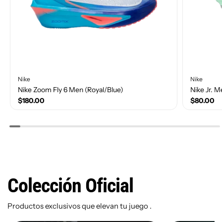
Nike
Nike
Nike Zoom Fly 6 Men (Royal/Blue)
Nike Jr. 
$180.00
$80.00
Size(Number)
Size(Num
Colección Oficial
10
10.5
11
11.5
12
1
9
9.5
4
Productos exclusivos que elevan tu juego .