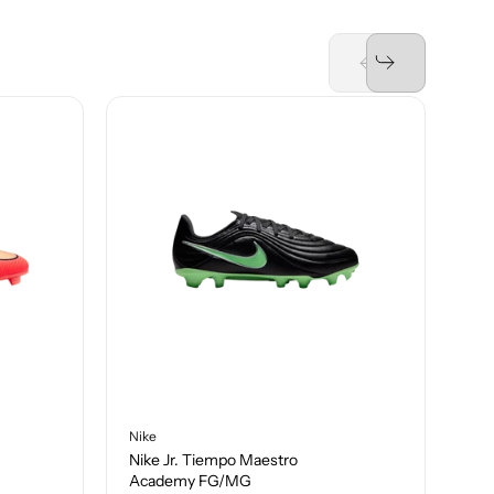
Nike
Nik
Nike Jr. Tiempo Maestro
Nik
Academy FG/MG
Ra