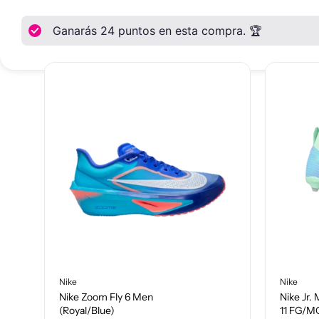
También te pued
Ganarás
24
puntos en esta compra. 🏆
Nike
Nike
Nike Zoom Fly 6 Men
Nike Jr.
(Royal/Blue)
11 FG/M