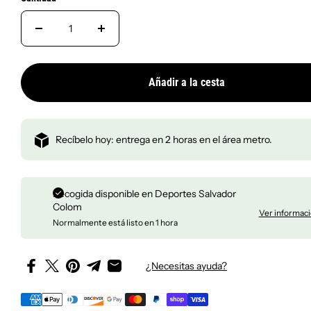
Bad Bunny
Entrega en 2 horas en el
Añadir a la cesta
Recíbelo hoy: entrega en 2 horas en el área metro.
Recogida disponible en
Deportes Salvador
Colom
Ver informaci
Normalmente está listo en 1 hora
¿Necesitas ayuda?