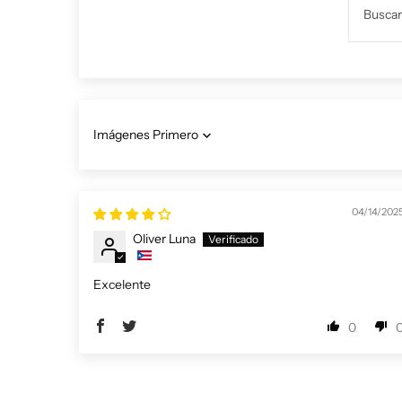
Sort by
04/14/202
Oliver Luna
Excelente
0