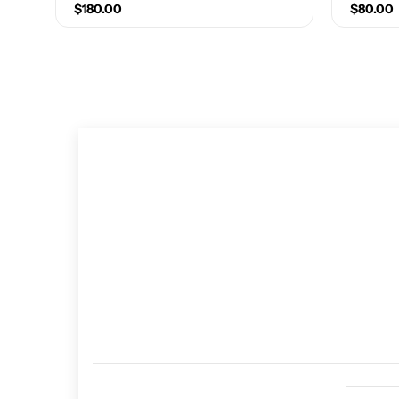
$180.00
$80.00
Size(Number)
10
10.5
11
11.5
Size(Nu
12
9
9.5
1
3.5
6