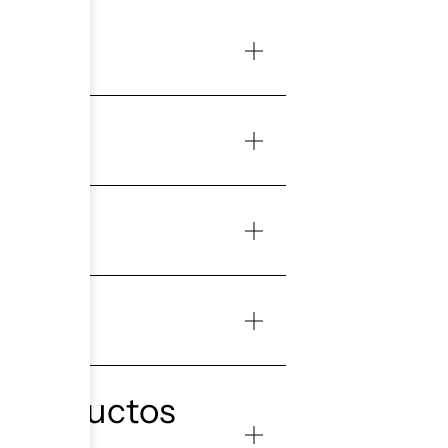
00+
e productos