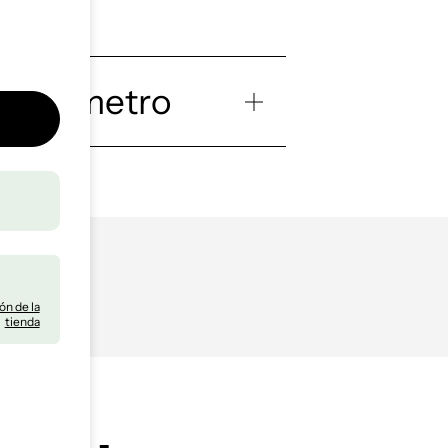
 área metro
ón de la
tienda