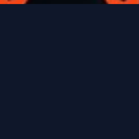
Oferta Exclusiva
Cangrejeros – 10% off
Primera Orden
Únete a la comunidad de los Cangrejeros.
Completa el formulario y activa tu beneficio
exclusivo.
First name