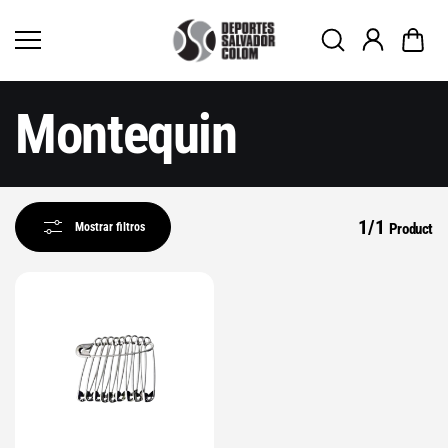
Saltar al
contenid
o
Montequin
1/1
Mostrar filtros
Product