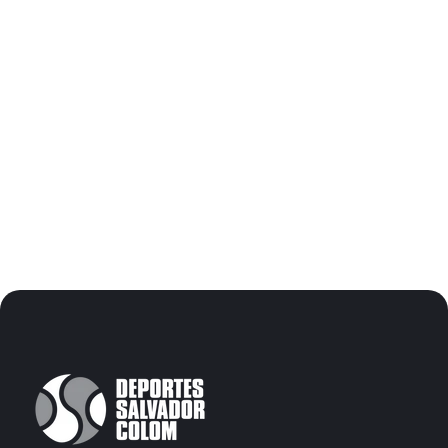
Más relevantes
Más vendidos
Alfabéticamente, A-Z
Alfabéticamente, Z-A
Precio, menor a mayor
Precio, mayor a menor
Fecha: antiguo(a) a reciente
Fecha: reciente a antiguo(a)