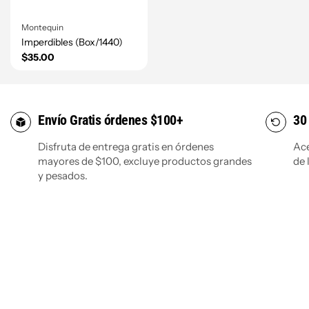
Montequin
Imperdibles (Box/1440)
$35.00
Envío Gratis órdenes $100+
30 
Disfruta de entrega gratis en órdenes
Ac
mayores de $100, excluye productos grandes
de 
y pesados.
Filtrar y ordenar
Ordenar por
Características