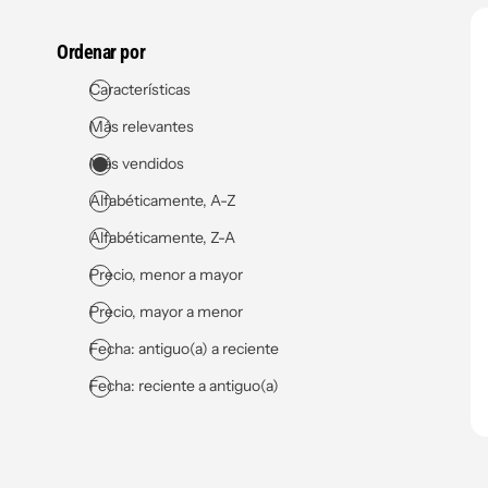
Ordenar por
Características
Más relevantes
Más vendidos
Alfabéticamente, A-Z
Alfabéticamente, Z-A
Precio, menor a mayor
Precio, mayor a menor
Fecha: antiguo(a) a reciente
Fecha: reciente a antiguo(a)