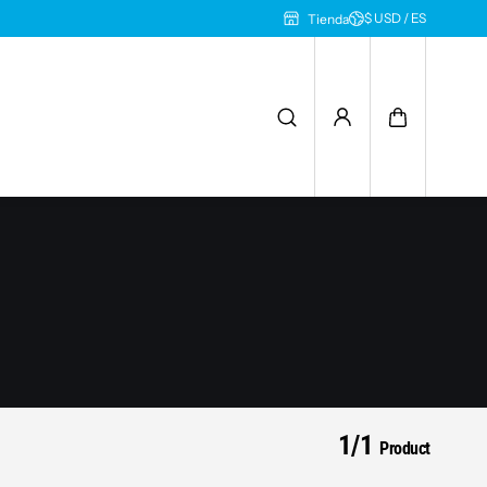
$ USD / ES
Tienda
1/1
Product